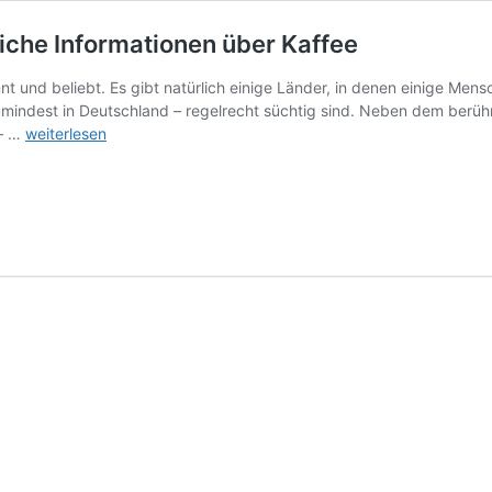
iche Informationen über Kaffee
nt und beliebt. Es gibt natürlich einige Länder, in denen einige Men
zumindest in Deutschland – regelrecht süchtig sind. Neben dem ber
Die
 – …
weiterlesen
Bohne
macht
den
Unterschied:
nützliche
Informationen
über
Kaffee