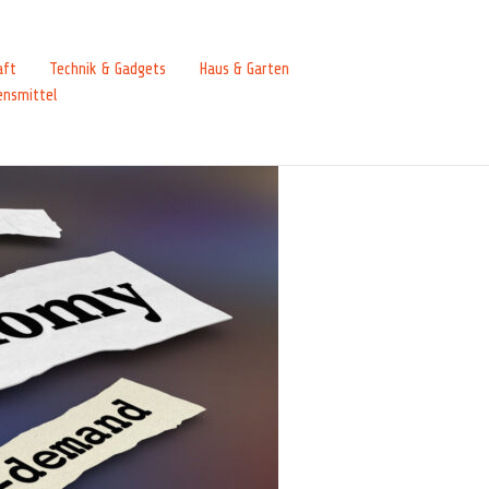
aft
Technik & Gadgets
Haus & Garten
ensmittel