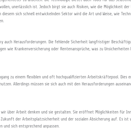
wollen, unerlässlich ist. Jedoch birgt sie auch Risiken, wie die Möglichkeit de
In diesem sich schnell entwickelnden Sektor wird die Art und Weise, wie Techn
en.
omy auch Herausforderungen. Die fehlende Sicherheit langfristiger Beschäftig
ngen wie Krankenversicherung oder Rentenansprüche, was zu Unsicherheiten be
ang zu einem flexiblen und oft hochqualifizierten Arbeitskräftepool. Dies 
u nutzen. Allerdings müssen sie sich auch mit den Herausforderungen auseina
 wir über Arbeit denken und sie gestalten. Sie eröffnet Möglichkeiten für I
e Zukunft der Arbeitsplatzsicherheit und der sozialen Absicherung auf. Es ist
en und sich entsprechend anpassen.