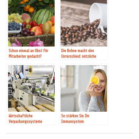
Schon einmal an Obst für
Die Bohne macht den
Mitarbeiter gedacht?
Unterschied: nützliche
Informationen über Kaffee
Wirtschaftliche
So stärken Sie Ihr
Verpackungssysteme
Immunsystem
steigern den Umsatz