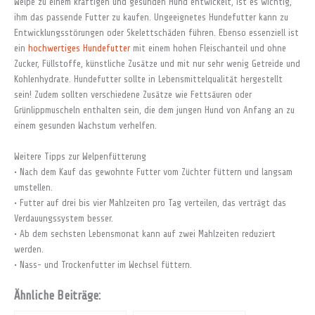
Welpe zu einem kräftigen und gesunden Hund entwickelt, ist es wichtig,
ihm das passende Futter zu kaufen. Ungeeignetes Hundefutter kann zu
Entwicklungsstörungen oder Skelettschäden führen. Ebenso essenziell ist
ein
hochwertiges Hundefutter
mit einem hohen Fleischanteil und ohne
Zucker, Füllstoffe, künstliche Zusätze und mit nur sehr wenig Getreide und
Kohlenhydrate. Hundefutter sollte in Lebensmittelqualität hergestellt
sein! Zudem sollten verschiedene Zusätze wie Fettsäuren oder
Grünlippmuscheln enthalten sein, die dem jungen Hund von Anfang an zu
einem gesunden Wachstum verhelfen.
Weitere Tipps zur Welpenfütterung
• Nach dem Kauf das gewohnte Futter vom Züchter füttern und langsam
umstellen.
• Futter auf drei bis vier Mahlzeiten pro Tag verteilen, das verträgt das
Verdauungssystem besser.
• Ab dem sechsten Lebensmonat kann auf zwei Mahlzeiten reduziert
werden.
• Nass- und Trockenfutter im Wechsel füttern.
Ähnliche Beiträge: