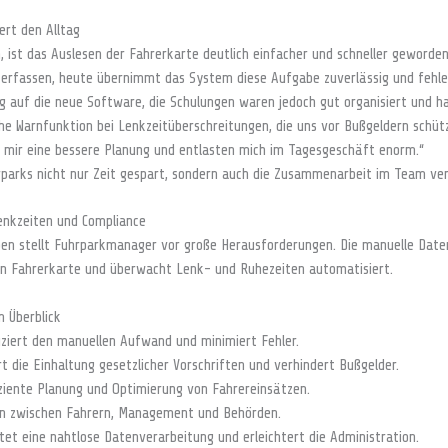
ert den Alltag
, ist das Auslesen der Fahrerkarte deutlich einfacher und schneller geworden
erfassen, heute übernimmt das System diese Aufgabe zuverlässig und fehler
ng auf die neue Software, die Schulungen waren jedoch gut organisiert und ha
e Warnfunktion bei Lenkzeitüberschreitungen, die uns vor Bußgeldern schütz
n mir eine bessere Planung und entlasten mich im Tagesgeschäft enorm.“
hrparks nicht nur Zeit gespart, sondern auch die Zusammenarbeit im Team ver
Lenkzeiten und Compliance
ben stellt Fuhrparkmanager vor große Herausforderungen. Die manuelle Daten
von Fahrerkarte und überwacht Lenk- und Ruhezeiten automatisiert.
m Überblick
ziert den manuellen Aufwand und minimiert Fehler.
 die Einhaltung gesetzlicher Vorschriften und verhindert Bußgelder.
ziente Planung und Optimierung von Fahrereinsätzen.
n zwischen Fahrern, Management und Behörden.
et eine nahtlose Datenverarbeitung und erleichtert die Administration.