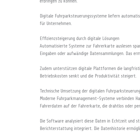
erbringen zu können.
Digitale Fuhrparksteuerungssysteme liefern automatisi
für Unternehmen.
Effizienzsteigerung durch digitale Lösungen
Automatisierte Systeme zur Fahrerkarte auslesen sparen
Eingaben oder aufwändige Datensammlungen. Das ermög
Zudem unterstützen digitale Plattformen die langfrist
Betriebskosten senkt und die Produktivität steigert.
Technische Umsetzung der digitalen Fuhrparksteuerun
Moderne Fuhrparkmanagement-Systeme verbinden Hardw
Fahrerdaten auf der Fahrerkarte, die drahtlos oder p
Die Software analysiert diese Daten in Echtzeit und s
Berichterstattung integriert. Die Datenhistorie ermög