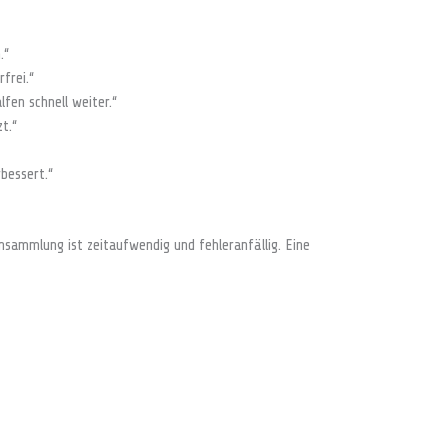
.“
frei.“
lfen schnell weiter.“
t.“
bessert.“
sammlung ist zeitaufwendig und fehleranfällig. Eine