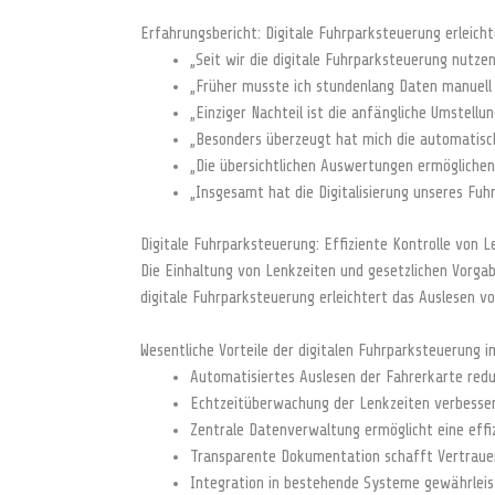
Erfahrungsbericht: Digitale Fuhrparksteuerung erleicht
„Seit wir die digitale Fuhrparksteuerung nutzen
„Früher musste ich stundenlang Daten manuell 
„Einziger Nachteil ist die anfängliche Umstellu
„Besonders überzeugt hat mich die automatisch
„Die übersichtlichen Auswertungen ermögliche
„Insgesamt hat die Digitalisierung unseres Fu
Digitale Fuhrparksteuerung: Effiziente Kontrolle von 
Die Einhaltung von Lenkzeiten und gesetzlichen Vorga
digitale Fuhrparksteuerung erleichtert das Auslesen 
Wesentliche Vorteile der digitalen Fuhrparksteuerung i
Automatisiertes Auslesen der Fahrerkarte redu
Echtzeitüberwachung der Lenkzeiten verbessert
Zentrale Datenverwaltung ermöglicht eine effi
Transparente Dokumentation schafft Vertraue
Integration in bestehende Systeme gewährleist