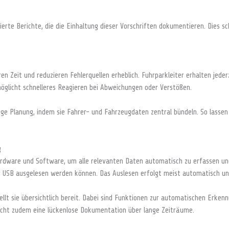
erte Berichte, die die Einhaltung dieser Vorschriften dokumentieren. Dies s
 Zeit und reduzieren Fehlerquellen erheblich. Fuhrparkleiter erhalten jeder
licht schnelleres Reagieren bei Abweichungen oder Verstößen.
ige Planung, indem sie Fahrer- und Fahrzeugdaten zentral bündeln. So lassen
g
are und Software, um alle relevanten Daten automatisch zu erfassen und
er USB ausgelesen werden können. Das Auslesen erfolgt meist automatisch u
tellt sie übersichtlich bereit. Dabei sind Funktionen zur automatischen Erk
licht zudem eine lückenlose Dokumentation über lange Zeiträume.