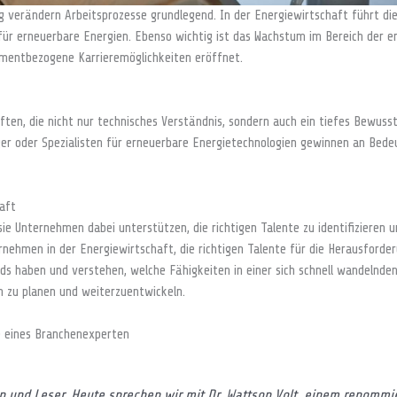
ng verändern Arbeitsprozesse grundlegend. In der Energiewirtschaft führt di
ür erneuerbare Energien. Ebenso wichtig ist das Wachstum im Bereich der er
ementbezogene Karrieremöglichkeiten eröffnet.
ten, die nicht nur technisches Verständnis, sondern auch ein tiefes Bewuss
er oder Spezialisten für erneuerbare Energietechnologien gewinnen an Bedeu
aft
sie Unternehmen dabei unterstützen, die richtigen Talente zu identifizieren
rnehmen in der Energiewirtschaft, die richtigen Talente für die Herausforder
 haben und verstehen, welche Fähigkeiten in einer sich schnell wandelnden 
ch zu planen und weiterzuentwickeln.
e eines Branchenexperten
n und Leser. Heute sprechen wir mit Dr. Wattson Volt, einem renomm