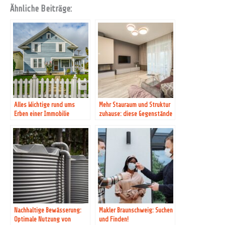
Ähnliche Beiträge:
Alles Wichtige rund ums
Mehr Stauraum und Struktur
Erben einer Immobilie
zuhause: diese Gegenstände
helfen
Nachhaltige Bewässerung:
Makler Braunschweig: Suchen
Optimale Nutzung von
und Finden!