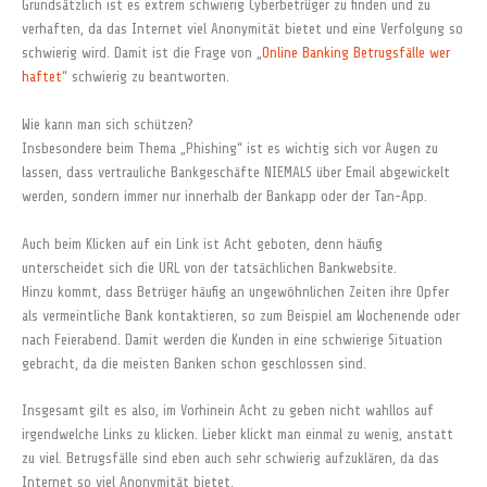
Grundsätzlich ist es extrem schwierig Cyberbetrüger zu finden und zu
verhaften, da das Internet viel Anonymität bietet und eine Verfolgung so
schwierig wird. Damit ist die Frage von „
Online Banking Betrugsfälle wer
haftet
“ schwierig zu beantworten.
Wie kann man sich schützen?
Insbesondere beim Thema „Phishing“ ist es wichtig sich vor Augen zu
lassen, dass vertrauliche Bankgeschäfte NIEMALS über Email abgewickelt
werden, sondern immer nur innerhalb der Bankapp oder der Tan-App.
Auch beim Klicken auf ein Link ist Acht geboten, denn häufig
unterscheidet sich die URL von der tatsächlichen Bankwebsite.
Hinzu kommt, dass Betrüger häufig an ungewöhnlichen Zeiten ihre Opfer
als vermeintliche Bank kontaktieren, so zum Beispiel am Wochenende oder
nach Feierabend. Damit werden die Kunden in eine schwierige Situation
gebracht, da die meisten Banken schon geschlossen sind.
Insgesamt gilt es also, im Vorhinein Acht zu geben nicht wahllos auf
irgendwelche Links zu klicken. Lieber klickt man einmal zu wenig, anstatt
zu viel. Betrugsfälle sind eben auch sehr schwierig aufzuklären, da das
Internet so viel Anonymität bietet.